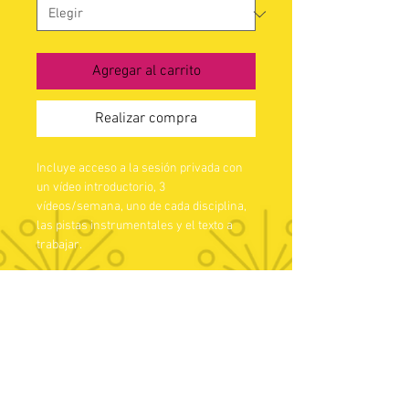
Agregar al carrito
Realizar compra
Incluye acceso a la sesión privada con 
un vídeo introductorio, 3 
vídeos/semana, uno de cada disciplina, 
las pistas instrumentales y el texto a 
trabajar.
info@a2otiemposdeamor.com
613 51 60 37