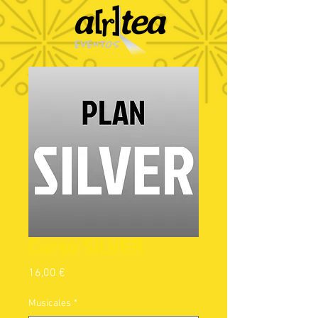
Curso SILVER
Precio
16,00 €
Musicales
*