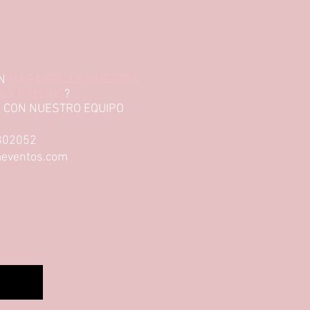
N
MÁS DETALLE NUESTRA
 Y PRECIOS
?
 CON NUESTRO EQUIPO
802052
aeventos.com