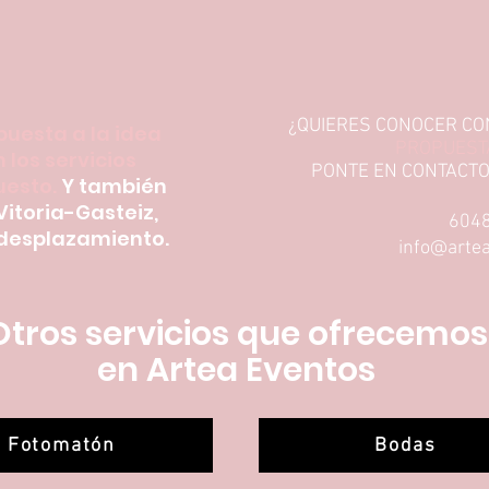
¿QUIERES CONOCER CO
puesta a la idea
PROPUESTA
 los servicios
PONTE EN CONTACTO
uesto.
Y también
Vitoria-Gasteiz,
604
 desplazamiento.
info@arte
Otros servicios que ofrecemos
en Artea Eventos
Fotomatón
Bodas