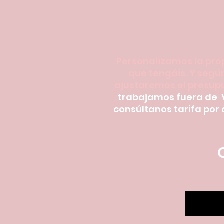
Personalizamos la pro
que tengáis. Y según
ajustaremos el presup
trabajamos fuera de
consúltanos tarifa por