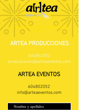
Formulario de contacto
ARTEA PRODUCCIONES
604802052
producciones@arteaeventos.com
ARTEA EVENTOS
604802052
info@arteaeventos.com