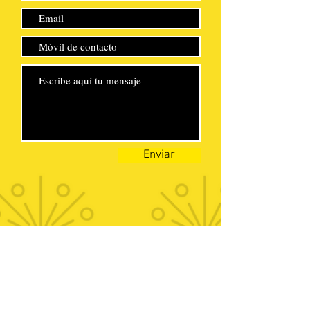
Enviar
info@a2otiemposdeamor.com
613 51 60 37